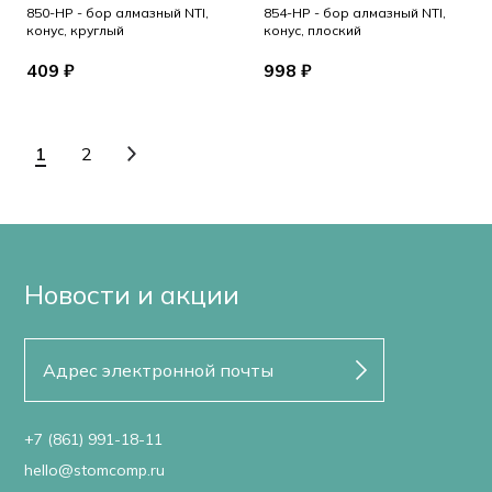
850-HP - бор алмазный NTI,
854-HP - бор алмазный NTI,
конус, круглый
конус, плоский
409 ₽
998 ₽
1
2
Новости и акции
+7 (861) 991-18-11
hello@stomcomp.ru