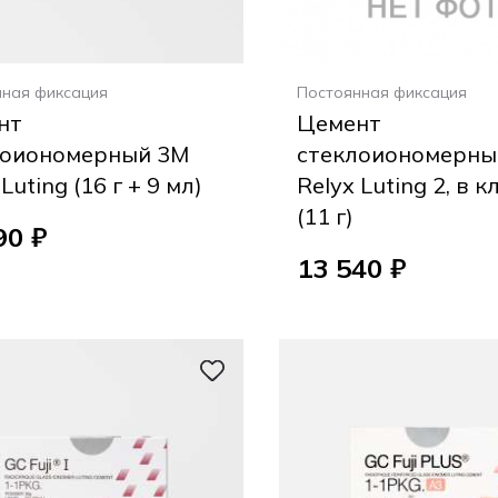
нная фиксация
Постоянная фиксация
нт
Цемент
лоиономерный 3M
стеклоиономерны
Luting (16 г + 9 мл)
Relyx Luting 2, в 
(11 г)
90 ₽
13 540 ₽