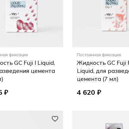
нная фиксация
Постоянная фиксация
сть GC Fuji I Liquid,
Жидкость GC Fuji 
разведения цемента
Liquid, для разве
л)
цемента (7 мл)
5 ₽
4 620 ₽