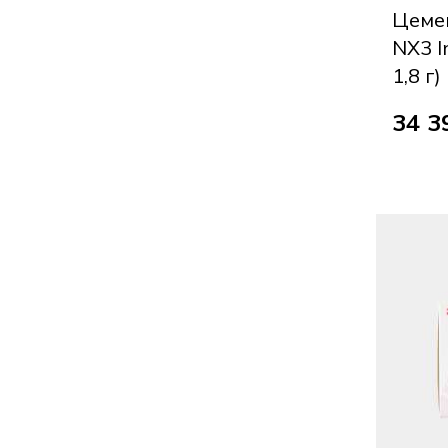
Цемен
NX3 In
1,8 г)
34 3