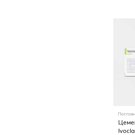
Постоя
Цеме
Ivocla