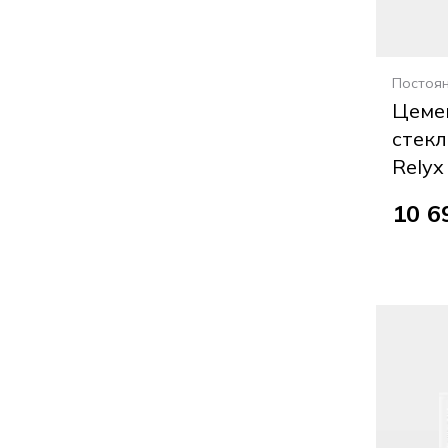
Постоя
Цеме
стек
Relyx 
10 6