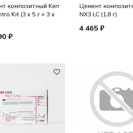
т композитный Kerr
Цемент композитн
tro Kit (3 x 5 г + 3 x
NX3 LC (1,8 г)
4 465 ₽
90 ₽