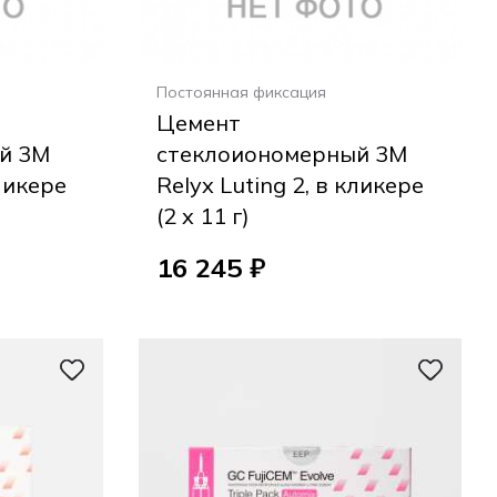
Постоянная фиксация
Цемент
й 3M
стеклоиономерный 3M
кликере
Relyx Luting 2, в кликере
(2 x 11 г)
16 245 ₽