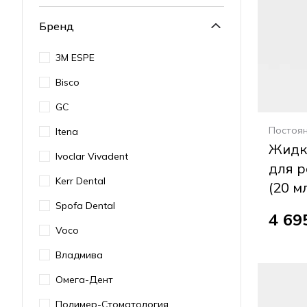
Бренд
3M ESPE
Bisco
GC
Постоя
Itena
Жидко
Ivoclar Vivadent
для 
Kerr Dental
(20 м
Spofa Dental
4 69
Voco
Владмива
Омега-Дент
Полимер-Стоматология