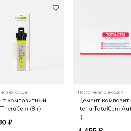
нная фиксация
Постоянная фиксация
нт композитный
Цемент композит
 TheraCem (8 г)
Itena TotalCem Au
г)
30 ₽
4 455 ₽