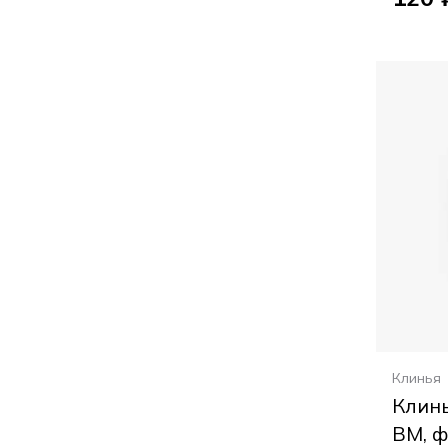
Клинья
Клин
ВМ, ф