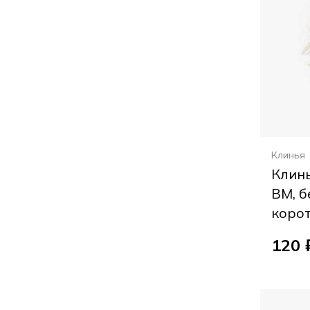
Клинья
Клин
ВМ, б
корот
120 