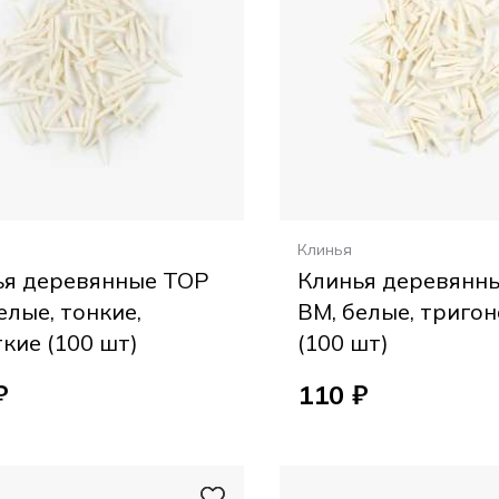
Клинья
ья деревянные ТОР
Клинья деревянн
елые, тонкие,
ВМ, белые, триго
кие (100 шт)
(100 шт)
₽
110 ₽