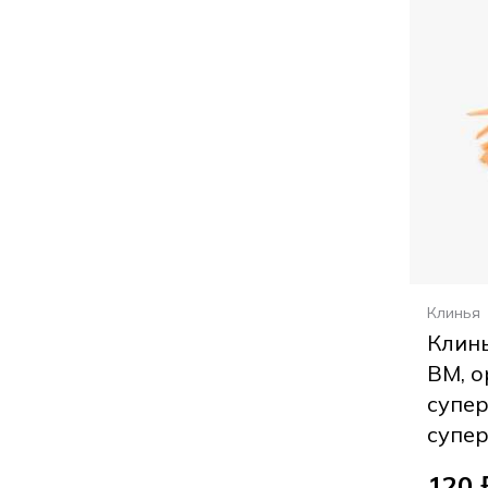
Клинья
Клин
ВМ, 
супер
супер
120 