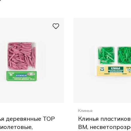
Клинья
ья деревянные ТОР
Клинья пластико
иолетовые,
ВМ, несветопрозр