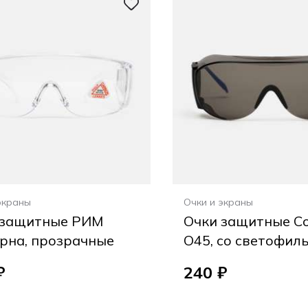
экраны
Очки и экраны
 защитные РИМ
Очки защитные С
рна, прозрачные
О45, со светофил
₽
240 ₽