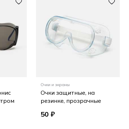
Очки и экраны
онис
Очки защитные, на
ьтром
резинке, прозрачные
50 ₽