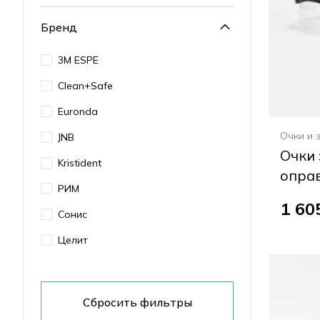
Бренд
3M ESPE
Clean+Safe
Euronda
Очки и 
JNB
Очки 
Kristident
опра
РИМ
1 60
Сонис
Целит
Сбросить фильтры