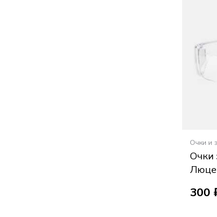
Очки и 
Очки
Люце
300 