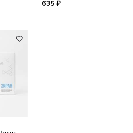
635 ₽
Целит