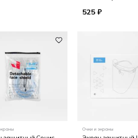
525 ₽
экраны
Очки и экраны
н защитный Сонис
Экран защитный 