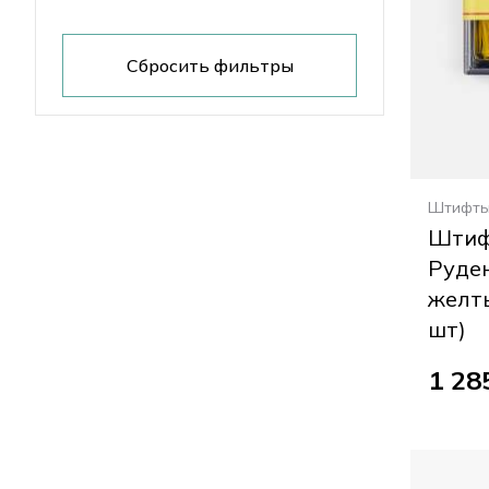
Сбросить фильтры
Штифт
Штиф
Руден
желты
шт)
1 28