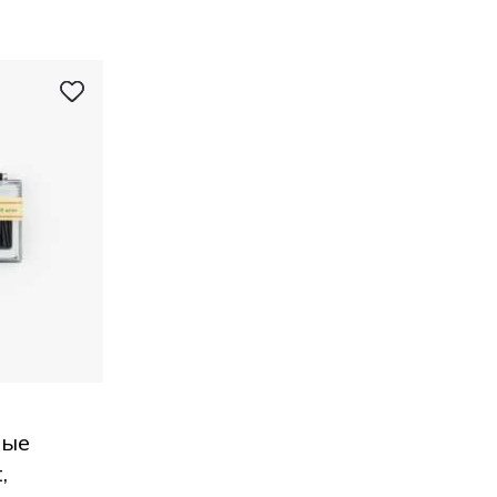
ные
,