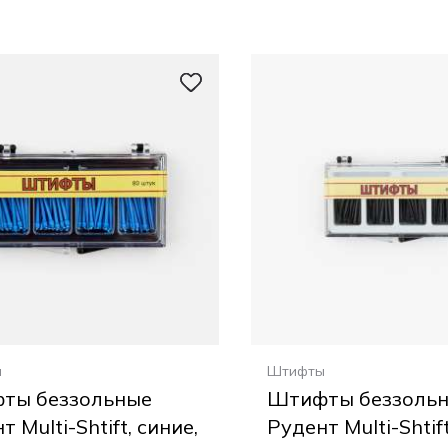
ы
Штифты
ты беззольные
Штифты беззоль
т Multi-Shtift, синие,
Рудент Multi-Shtift