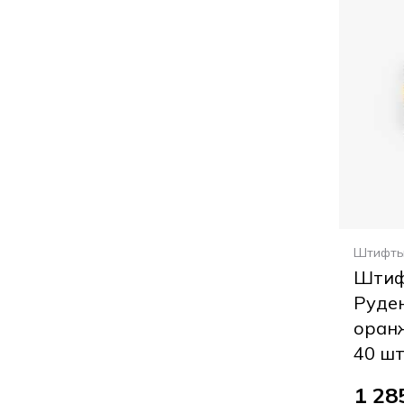
Штифт
Штиф
Руден
оранж
40 шт
1 28