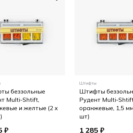
ы
Штифты
ты беззольные
Штифты беззоль
т Multi-Shtift,
Рудент Multi-Shtift
евые и желтые (2 x
оранжевые, 1,5 мм
)
шт)
5 ₽
1 285 ₽