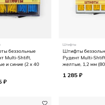
ы
Штифты
ты беззольные
Штифты беззоль
т Multi-Shtift,
Рудент Multi-Shtift
е и синие (2 x 40
желтые, 1,2 мм (80
1 285 ₽
5 ₽