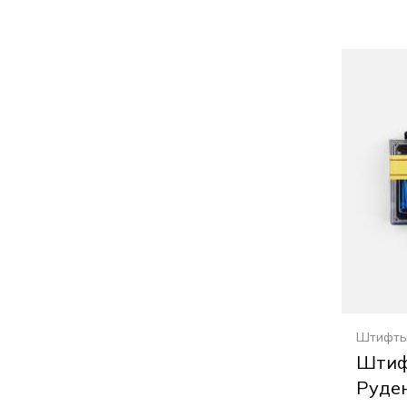
Штифт
Штиф
Руден