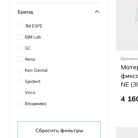
Бренд
3M ESPE
BJM Lab
GC
Времен
Itena
Мате
Kerr Dental
фикс
Spident
NE (30
Voco
4 16
Владмива
Сбросить фильтры