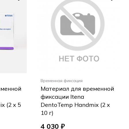
Временная фиксация
еменной
Материал для временной
фиксации Itena
 (2 x 5
DentoTemp Handmix (2 x
10 г)
4 030 ₽