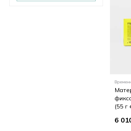
Времен
Мате
фикса
(55 г 
6 01