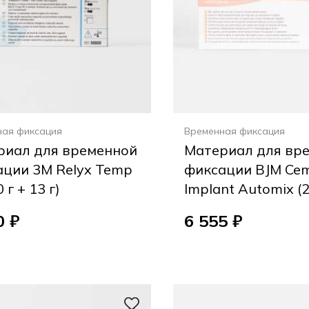
ная фиксация
Временная фиксация
риал для временной
Материал для вр
ации 3M Relyx Temp
фиксации BJM Ce
 г + 13 г)
Implant Automix (2
0 ₽
6 555 ₽