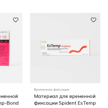
Временная фиксация
еменной
Материал для временной
mp-Bond
фиксации Spident EsTemp