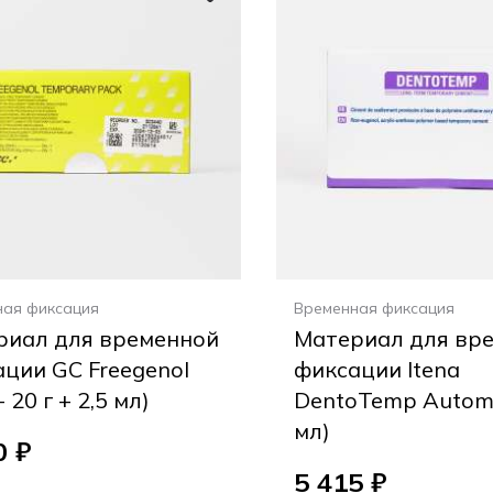
ная фиксация
Временная фиксация
риал для временной
Материал для вр
ции GC Freegenol
фиксации Itena
+ 20 г + 2,5 мл)
DentoTemp Automix
мл)
0 ₽
5 415 ₽