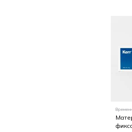
Времен
Мате
фикс