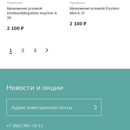
Протетика
Протетика
Мультиюнит угловой
Мультиюнит угловой Osstem
Dentium/MegaGen AnyOne A
Mini A 17
30
2 100 ₽
2 100 ₽
1
2
3
Новости и акции
+7 (861) 991-18-11