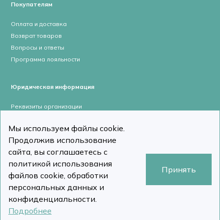
Покупателям
Оплата и доставка
Возврат товаров
Вопросы и ответы
Программа лояльности
Юридическая информация
Реквизиты организации
Лицензии и сертификаты
Мы используем файлы cookie.
Пользовательское соглашение
Продолжив использование
Политика конфиденциальности
сайта, вы соглашаетесь с
политикой использования
Принять
файлов cookie, обработки
персональных данных и
stomcomp.ru © Все права защищены 2026
Сделано в DizDiz
конфиденциальности.
Подробнее