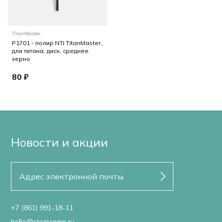
TitanMaster
P1701 - полир NTI TitanMaster,
для титана, диск, среднее
зерно
80 ₽
Новости и акции
+7 (861) 991-18-11
hello@stomcomp.ru