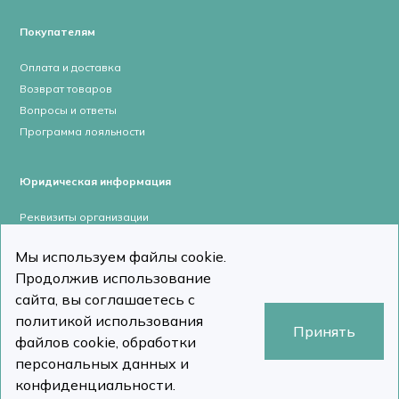
Покупателям
Оплата и доставка
Возврат товаров
Вопросы и ответы
Программа лояльности
Юридическая информация
Реквизиты организации
Лицензии и сертификаты
Мы используем файлы cookie.
Пользовательское соглашение
Продолжив использование
Политика конфиденциальности
сайта, вы соглашаетесь с
политикой использования
Принять
файлов cookie, обработки
персональных данных и
stomcomp.ru © Все права защищены 2026
Сделано в DizDiz
конфиденциальности.