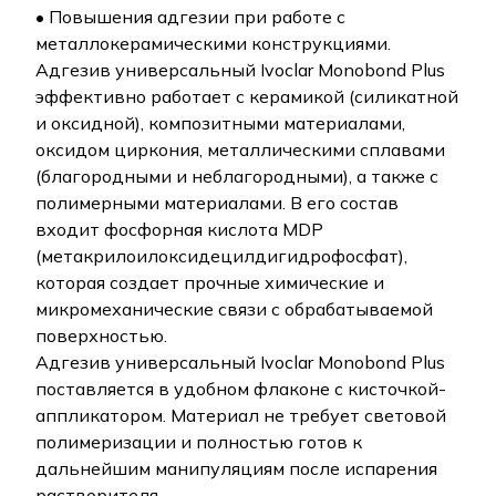
• Повышения адгезии при работе с
металлокерамическими конструкциями.
Адгезив универсальный Ivoclar Monobond Plus
эффективно работает с керамикой (силикатной
и оксидной), композитными материалами,
оксидом циркония, металлическими сплавами
(благородными и неблагородными), а также с
полимерными материалами. В его состав
входит фосфорная кислота MDP
(метакрилоилоксидецилдигидрофосфат),
которая создает прочные химические и
микромеханические связи с обрабатываемой
поверхностью.
Адгезив универсальный Ivoclar Monobond Plus
поставляется в удобном флаконе с кисточкой-
аппликатором. Материал не требует световой
полимеризации и полностью готов к
дальнейшим манипуляциям после испарения
растворителя.