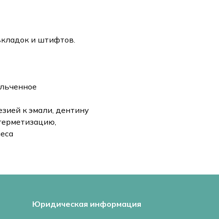
вкладок и штифтов.
ельченное
зией к эмали, дентину
герметизацию,
иеса
Юридическая информация