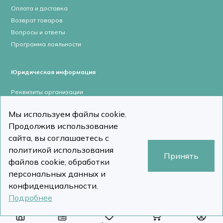
Оплата и доставка
Возврат товаров
Вопросы и ответы
Программа лояльности
Юридическая информация
Реквизиты организации
Лицензии и сертификаты
Мы используем файлы cookie.
Пользовательское соглашение
Продолжив использование
Политика конфиденциальности
сайта, вы соглашаетесь с
политикой использования
Принять
файлов cookie, обработки
персональных данных и
stomcomp.ru © Все права защищены 2026
Сделано в DizDiz
конфиденциальности.
Подробнее