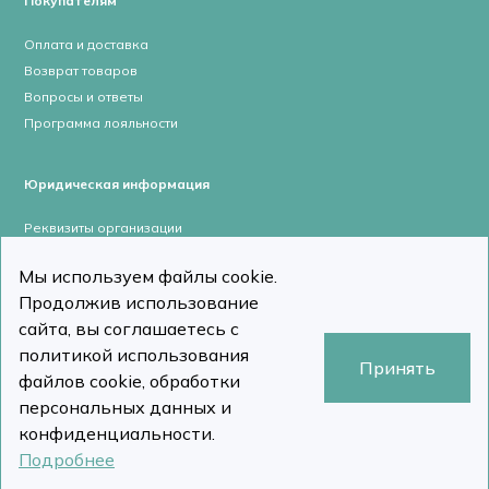
Покупателям
Оплата и доставка
Возврат товаров
Вопросы и ответы
Программа лояльности
Юридическая информация
Реквизиты организации
Лицензии и сертификаты
Мы используем файлы cookie.
Пользовательское соглашение
Продолжив использование
Политика конфиденциальности
сайта, вы соглашаетесь с
политикой использования
Принять
файлов cookie, обработки
персональных данных и
stomcomp.ru © Все права защищены 2026
Сделано в DizDiz
конфиденциальности.
Подробнее