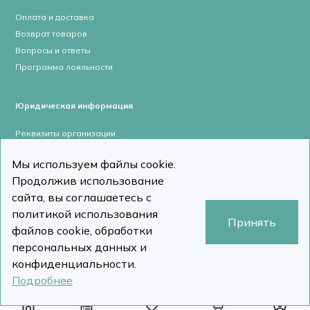
Оплата и доставка
Возврат товаров
Вопросы и ответы
Программа лояльности
Юридическая информация
Реквизиты организации
Лицензии и сертификаты
Мы используем файлы cookie.
Пользовательское соглашение
Продолжив использование
Политика конфиденциальности
сайта, вы соглашаетесь с
политикой использования
Принять
файлов cookie, обработки
персональных данных и
stomcomp.ru © Все права защищены 2026
Сделано в DizDiz
конфиденциальности.
Подробнее