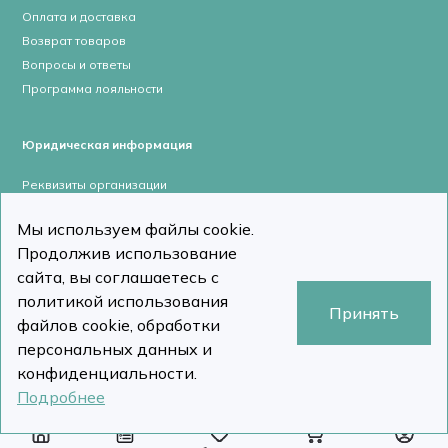
Оплата и доставка
Возврат товаров
Вопросы и ответы
Программа лояльности
Юридическая информация
Реквизиты организации
Лицензии и сертификаты
Мы используем файлы cookie.
Пользовательское соглашение
Продолжив использование
Политика конфиденциальности
сайта, вы соглашаетесь с
политикой использования
Принять
файлов cookie, обработки
персональных данных и
stomcomp.ru © Все права защищены 2026
Сделано в DizDiz
конфиденциальности.
Подробнее