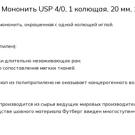
нонить USP 4/0, 1 колющая, 20 мм, 1
мононить, окрашенная с одной колющей иглой.
пилен):
тки длительно незаживающих ран;
о сопоставления мягких тканей.
л из полипропилена не оказывает канцерогенного во
производится из сырья ведущих мировых производител
одстве шовного материала Футберг введен многоступе