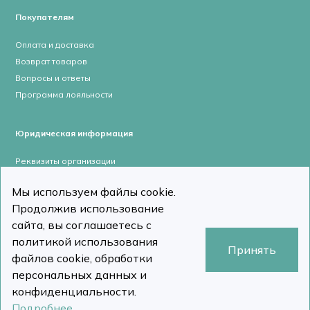
Покупателям
Оплата и доставка
Возврат товаров
Вопросы и ответы
Программа лояльности
Юридическая информация
Реквизиты организации
Лицензии и сертификаты
Мы используем файлы cookie.
Пользовательское соглашение
Продолжив использование
Политика конфиденциальности
сайта, вы соглашаетесь с
политикой использования
Принять
файлов cookie, обработки
персональных данных и
stomcomp.ru © Все права защищены 2026
Сделано в DizDiz
конфиденциальности.
Подробнее