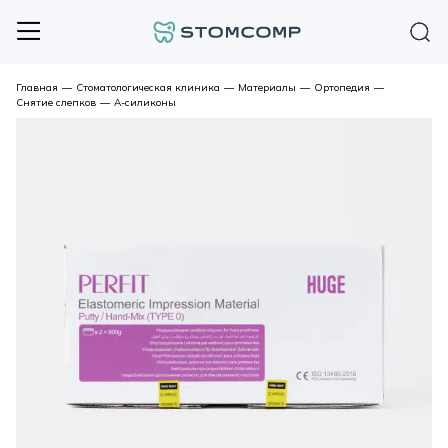
Главная
—
Стоматологическая клиника
—
Материалы
—
Ортопедия
—
Снятие слепков
—
А-силиконы