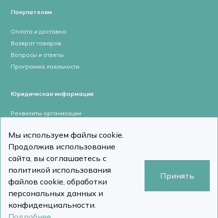
Покупателям
Оплата и доставка
Возврат товаров
Вопросы и ответы
Программа лояльности
Юридическая информация
Реквизиты организации
Лицензии и сертификаты
Мы используем файлы cookie.
Пользовательское соглашение
Продолжив использование
Политика конфиденциальности
сайта, вы соглашаетесь с
политикой использования
Принять
файлов cookie, обработки
персональных данных и
stomcomp.ru © Все права защищены 2026
Сделано в DizDiz
конфиденциальности.
Подробнее