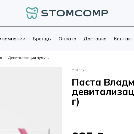
 компании
Бренды
Оплата
Доставка
Контакт
я
—
Девитализация пульпы
Артикул:
Паста Владм
девитализац
г)