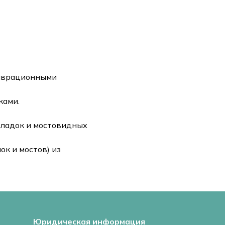
таврационными
ками.
кладок и мостовидных
ок и мостов) из
Юридическая информация