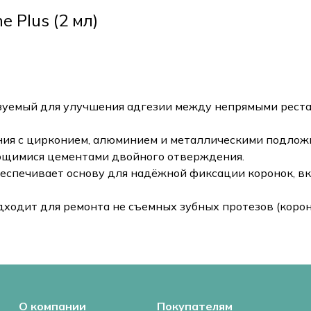
 Plus (2 мл)
ользуемый для улучшения адгезии между непрямыми рес
ия с цирконием, алюминием и металлическими подлож
ющимися цементами двойного отверждения.
беспечивает основу для надёжной фиксации коронок, в
одходит для ремонта не съемных зубных протезов (корон
О компании
Покупателям