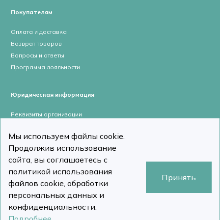
Покупателям
Оплата и доставка
Возврат товаров
Вопросы и ответы
Программа лояльности
Юридическая информация
Реквизиты организации
Лицензии и сертификаты
Мы используем файлы cookie.
Пользовательское соглашение
Продолжив использование
Политика конфиденциальности
сайта, вы соглашаетесь с
политикой использования
Принять
файлов cookie, обработки
персональных данных и
stomcomp.ru © Все права защищены 2026
Сделано в DizDiz
конфиденциальности.
Подробнее