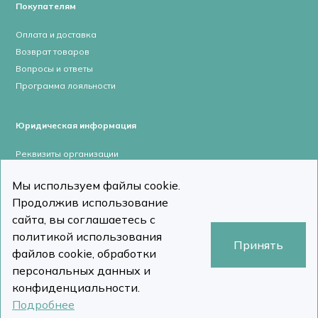
Покупателям
Оплата и доставка
Возврат товаров
Вопросы и ответы
Программа лояльности
Юридическая информация
Реквизиты организации
Лицензии и сертификаты
Мы используем файлы cookie.
Пользовательское соглашение
Продолжив использование
Политика конфиденциальности
сайта, вы соглашаетесь с
политикой использования
Принять
файлов cookie, обработки
персональных данных и
stomcomp.ru © Все права защищены 2026
Сделано в DizDiz
конфиденциальности.
Подробнее