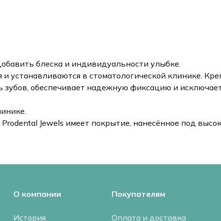
т добавить блеска и индивидуальности улыбке.
 и устанавливаются в стоматологической клинике. Кре
аль зубов, обеспечивает надежную фиксацию и исключае
линике.
 Prodental Jewels имеет покрытие, нанесённое под высо
О компании
Покупателям
История
Оплата и доставка