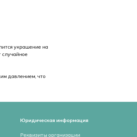
пится украшение на
т случайное
ким давлением, что
Юридическая информация
Реквизиты организации