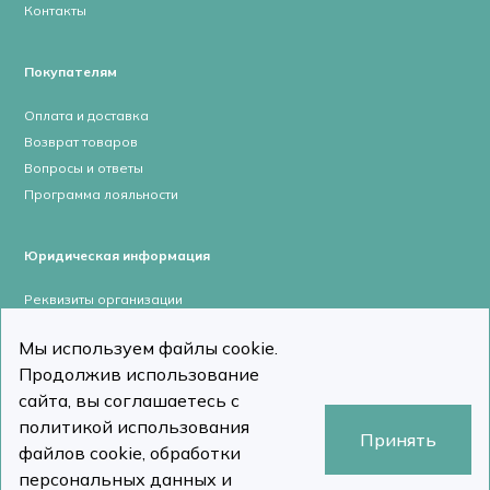
Контакты
Покупателям
Оплата и доставка
Возврат товаров
Вопросы и ответы
Программа лояльности
Юридическая информация
Реквизиты организации
Лицензии и сертификаты
Мы используем файлы cookie.
Пользовательское соглашение
Продолжив использование
Политика конфиденциальности
сайта, вы соглашаетесь с
политикой использования
Принять
файлов cookie, обработки
персональных данных и
stomcomp.ru © Все права защищены 2026
Сделано в DizDiz