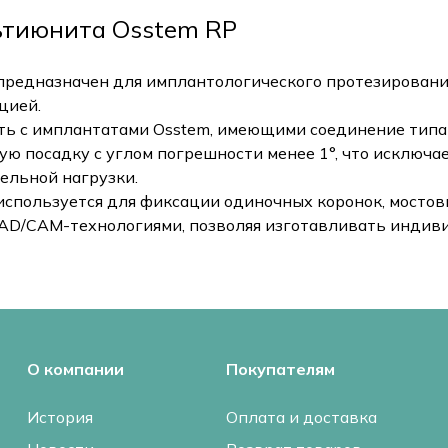
льтиюнита Osstem RP
предназначен для имплантологического протезировани
цией.
сть с имплантатами Osstem, имеющими соединение типа
ую посадку с углом погрешности менее 1°, что исключ
ельной нагрузки.
используется для фиксации одиночных коронок, мостов
 CAD/CAM-технологиями, позволяя изготавливать инди
О компании
Покупателям
История
Оплата и доставка