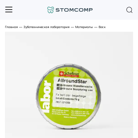
Главная
—
Зуботехническая лаборатория
—
Материалы
—
Воск