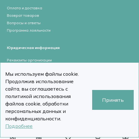
Оплата и доставка
Возврат товаров
Вопросы и ответы
Программа лояльности
Юридическая информация
Реквизиты организации
Лицензии и сертификаты
Мы используем файлы cookie.
Пользовательское соглашение
Продолжив использование
Политика конфиденциальности
сайта, вы соглашаетесь с
политикой использования
Принять
файлов cookie, обработки
персональных данных и
stomcomp.ru © Все права защищены 2026
Сделано в DizDiz
конфиденциальности.
Подробнее